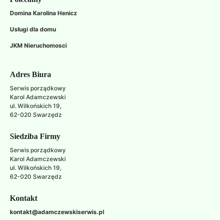
Domina Karolina Henicz
Usługi dla domu
JKM Nieruchomosci
Developed
Sklep
Adres Biura
by:
Narzędzia
Serwis porządkowy
bystrzan.space
Ogrodnicze
Karol Adamczewski
elmal.com.pl
ul. Wilkońskich 19,
62-020 Swarzędz
Siedziba Firmy
Serwis porządkowy
Karol Adamczewski
ul. Wilkońskich 19,
62-020 Swarzędz
Kontakt
kontakt@adamczewskiserwis.pl