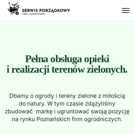
Skip
Serwis porządkowy
Karol Adamczewski
to
content
O Nas
Usługi
Dlaczego my?
Kontakt
Pełna obsługa opieki
i realizacji terenów zielonych.
Dbamy o ogrody i tereny zielone z miłością
do natury. W tym czasie zdążyliśmy
zbudować markę i ugruntować swoją pozycję
na rynku Poznańskich firm ogrodniczych.